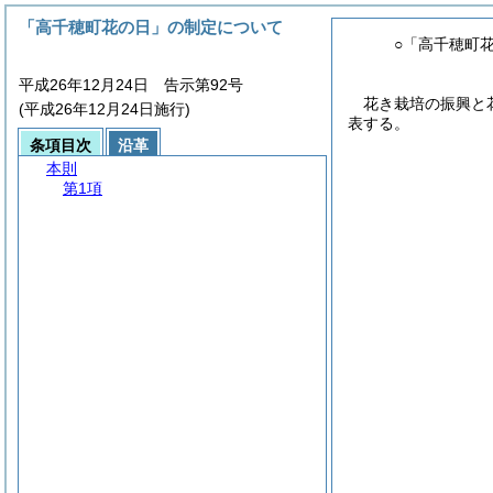
「高千穂町花の日」の制定について
○「高千穂町
平成26年12月24日 告示第92号
花き栽培の振興と
(平成26年12月24日施行)
表する。
条項目次
沿革
本則
第1項