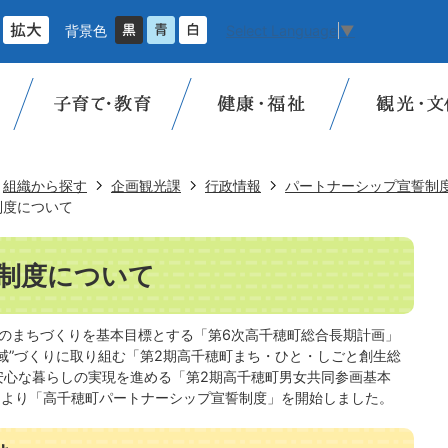
背景色
Select Language
▼
組織から探す
企画観光課
行政情報
パートナーシップ宣誓制
制度について
制度について
のまちづくりを基本目標とする「第6次高千穂町総合長期計画」
域”づくりに取り組む「第2期高千穂町まち・ひと・しごと創生総
安心な暮らしの実現を進める「第2期高千穂町男女共同参画基本
）より「高千穂町パートナーシップ宣誓制度」を開始しました。