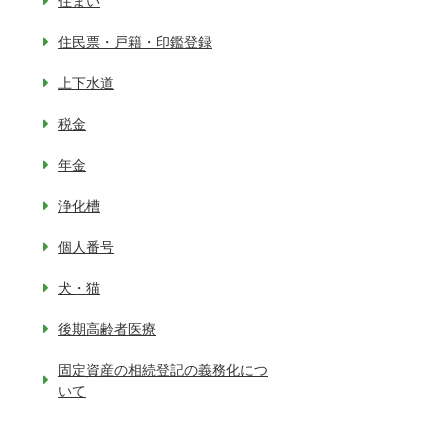
住まい
住民票・戸籍・印鑑登録
上下水道
税金
年金
浄化槽
個人番号
犬・猫
後期高齢者医療
固定資産の相続登記の義務化につ
いて