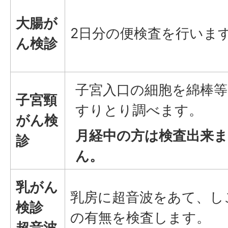
大腸が
2日分の便検査を行いま
ん検診
子宮入口の細胞を綿棒
子宮頸
すりとり調べます。
がん検
月経中の方は検査出来
診
ん。
乳がん
乳房に超音波をあて、し
検診
の有無を検査します。
超音波