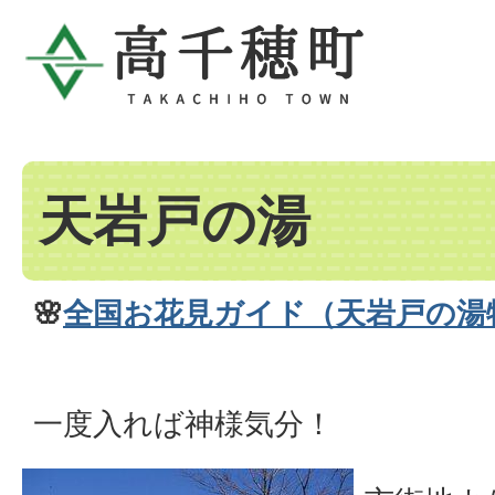
天岩戸の湯
🌸
全国お花見ガイド（天岩戸の湯
一度入れば神様気分！