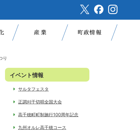
つり
イベント情報
サルタフェスタ
正調刈干切唄全国大会
高千穂町町制施行100周年記念
九州オルレ高千穂コース