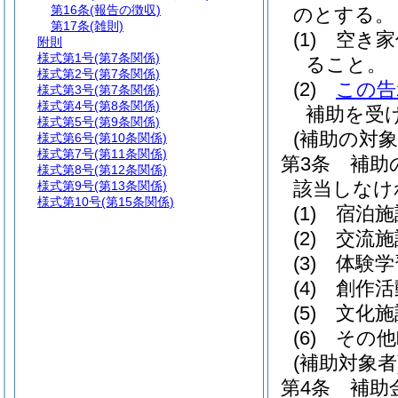
第16条
(報告の徴収)
のとする。
第17条
(雑則)
(1)
空き家
附則
様式第1号
(第7条関係)
ること。
様式第2号
(第7条関係)
(2)
この告
様式第3号
(第7条関係)
様式第4号
(第8条関係)
補助を受
様式第5号
(第9条関係)
(補助の対
様式第6号
(第10条関係)
様式第7号
(第11条関係)
第3条
補助
様式第8号
(第12条関係)
該当しなけ
様式第9号
(第13条関係)
様式第10号
(第15条関係)
(1)
宿泊施
(2)
交流施
(3)
体験学
(4)
創作活
(5)
文化施
(6)
その他
(補助対象者
第4条
補助