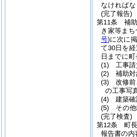
なければな
(完了報告)
第11条
補
き家等まち
号
)
に次に
て30日を
日までに町
(1)
工事請
(2)
補助対
(3)
改修前
の工事写
(4)
建築確
(5)
その他
(完了検査)
第12条
町
報告書の内