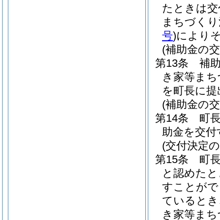
たときは交
まちづくり
号
)
により
(補助金の交
第13条
補
き家等まち
を町長に提
(補助金の交
第14条
町
助金を交付
(交付決定の
第15条
町
と認めたと
すことがで
ているとき
き家等まち