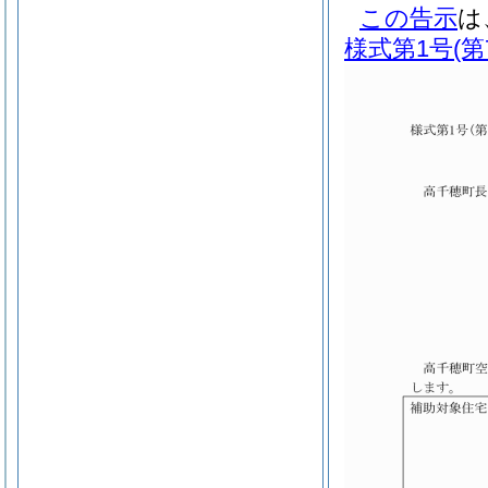
この告示
は
様式第1号
(