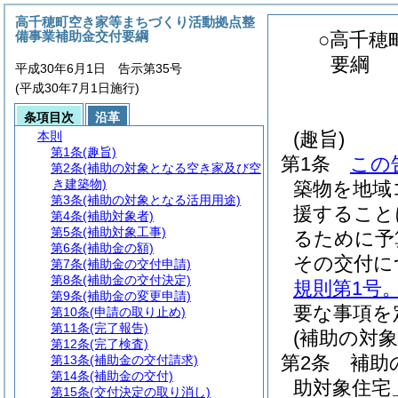
高千穂町空き家等まちづくり活動拠点整
備事業補助金交付要綱
○高千穂
要綱
平成30年6月1日 告示第35号
(平成30年7月1日施行)
条項目次
沿革
(趣旨)
本則
第1条
(趣旨)
第1条
この
第2条
(補助の対象となる空き家及び空
き建築物)
築物を地域
第3条
(補助の対象となる活用用途)
援すること
第4条
(補助対象者)
第5条
(補助対象工事)
るために予
第6条
(補助金の額)
その交付に
第7条
(補助金の交付申請)
第8条
(補助金の交付決定)
規則第1号
第9条
(補助金の変更申請)
要な事項を
第10条
(申請の取り止め)
第11条
(完了報告)
(補助の対
第12条
(完了検査)
第2条
補助
第13条
(補助金の交付請求)
第14条
(補助金の交付)
助対象住宅
第15条
(交付決定の取り消し)