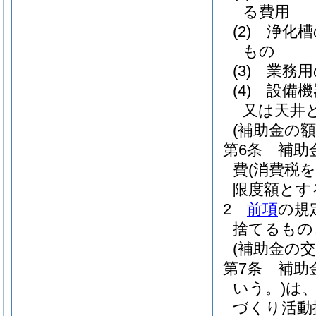
る費用
(2)
浄化槽
もの
(3)
業務用
(4)
設備機
又は天井
(補助金の額
第6条
補助
費
(消費税を
限度額とす
2
前項
の規
捨てるもの
(補助金の交
第7条
補助
いう。)
は
づくり活動