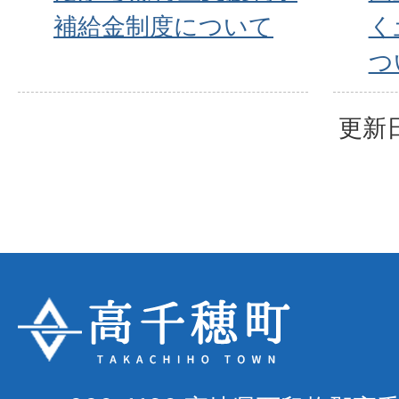
補給金制度について
く
つ
更新日