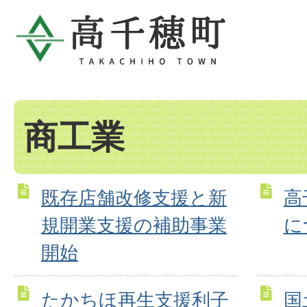
商工業
既存店舗改修支援と新
高
規開業支援の補助事業
に
開始
たかちほ再生支援利子
国