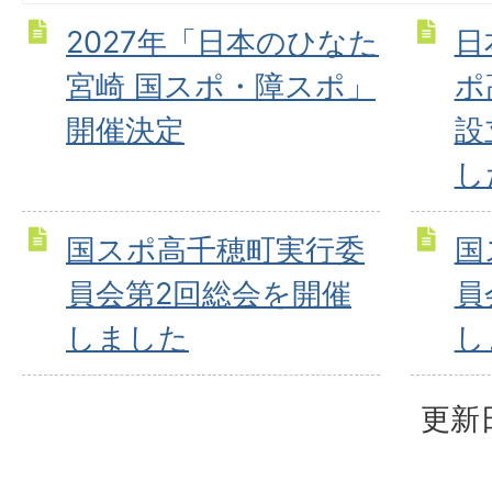
2027年「日本のひなた
日
宮崎 国スポ・障スポ」
ポ
開催決定
設
し
国スポ高千穂町実行委
国
員会第2回総会を開催
員
しました
し
更新日