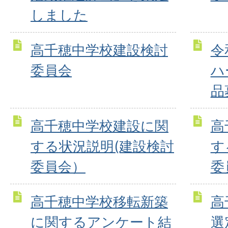
しました
高千穂中学校建設検討
令
委員会
ハ
品
高千穂中学校建設に関
高
する状況説明(建設検討
す
委員会）
委
高千穂中学校移転新築
高
に関するアンケート結
選