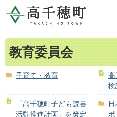
教育委員会
子育て・教育
高
検
「高千穂町子ども読書
日
活動推進計画」を策定
ポ