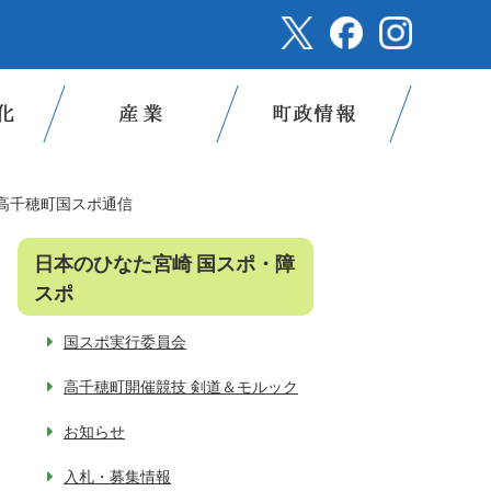
高千穂町国スポ通信
日本のひなた宮崎 国スポ・障
スポ
国スポ実行委員会
高千穂町開催競技 剣道＆モルック
お知らせ
入札・募集情報