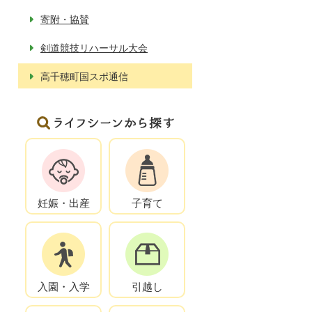
寄附・協賛
剣道競技リハーサル大会
高千穂町国スポ通信
妊娠・出産
子育て
入園・入学
引越し