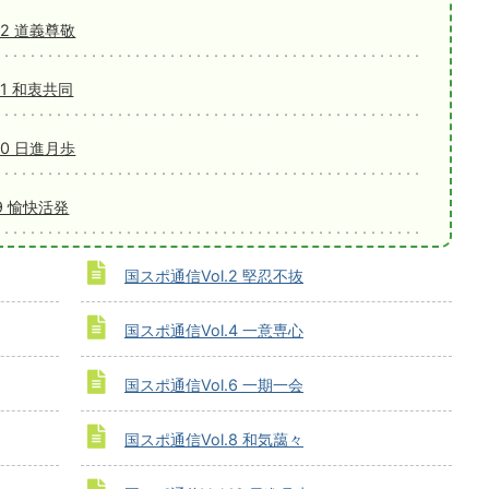
12 道義尊敬
11 和衷共同
10 日進月歩
9 愉快活発
国スポ通信Vol.2 堅忍不抜
国スポ通信Vol.4 一意専心
国スポ通信Vol.6 一期一会
国スポ通信Vol.8 和気藹々