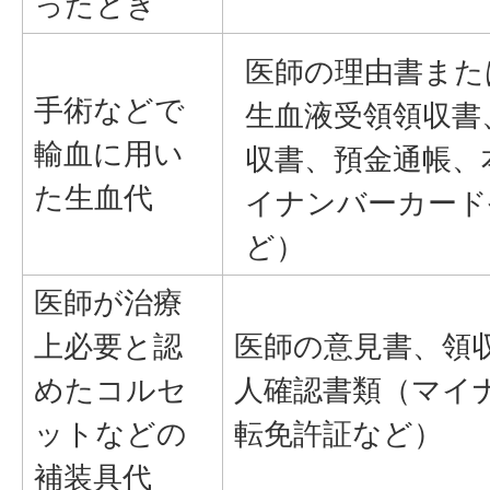
ったとき
医師の理由書また
手術などで
生血液受領領収書
輸血に用い
収書、預金通帳、
た生血代
イナンバーカード
ど）
医師が治療
上必要と認
医師の意見書、領
めたコルセ
人確認書類（マイ
ットなどの
転免許証など）
補装具代