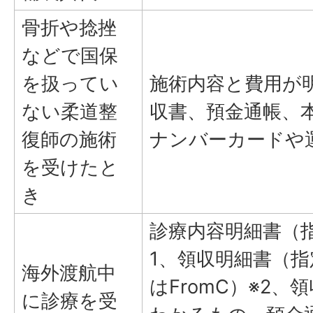
骨折や捻挫
などで国保
を扱ってい
施術内容と費用が
ない柔道整
収書、預金通帳、
復師の施術
ナンバーカードや
を受けたと
き
診療内容明細書（指
1、領収明細書（指
海外渡航中
はFromC）※2、
に診療を受