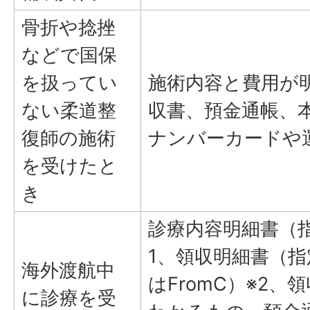
骨折や捻挫
などで国保
を扱ってい
施術内容と費用が
ない柔道整
収書、預金通帳、
復師の施術
ナンバーカードや
を受けたと
き
診療内容明細書（指
1、領収明細書（指
海外渡航中
はFromC）※2、
に診療を受