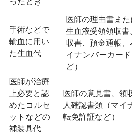
ったとき
医師の理由書また
手術などで
生血液受領領収書
輸血に用い
収書、預金通帳、
た生血代
イナンバーカード
ど）
医師が治療
上必要と認
医師の意見書、領
めたコルセ
人確認書類（マイ
ットなどの
転免許証など）
補装具代