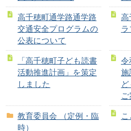
高千穂町通学路通学路
高
交通安全プログラムの
ラ
公表について
「高千穂町子ども読書
令
活動推進計画」を策定
施
しました
ど
ご
教育委員会 （定例・臨
こ
時）