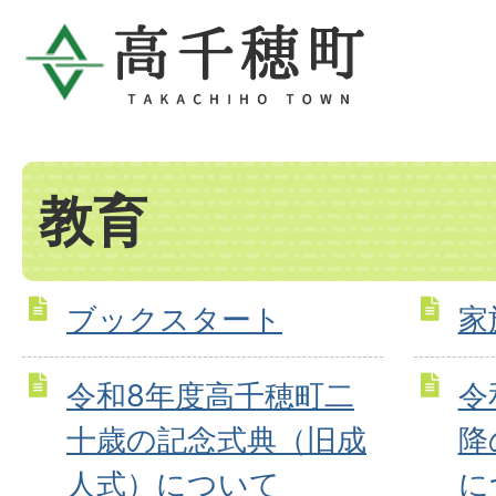
教育
ブックスタート
家
令和8年度高千穂町二
令
十歳の記念式典（旧成
降
人式）について
に