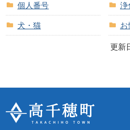
個人番号
浄
犬・猫
お
更新日