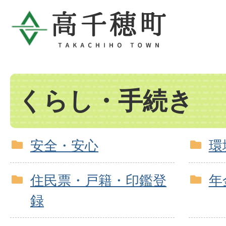
くらし・手続き
安全・安心
環
住民票・戸籍・印鑑登
年
録