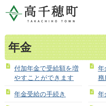
年金
付加年金で受給額を増
年
やすことができます
務
年金受給の手続き
年