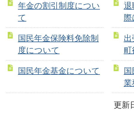
年金の割引制度につい
退
て
際
国民年金保険料免除制
出
度について
町
国民年金基金について
国
業
更新日